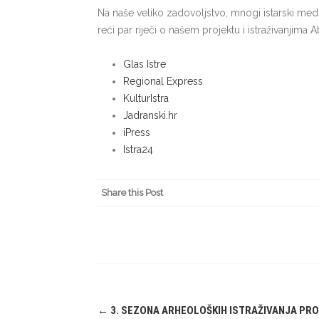
Na naše veliko zadovoljstvo, mnogi istarski mediji
reći par riječi o našem projektu i istraživanjima
Glas Istre
Regional Express
KulturIstra
Jadranski.hr
iPress
Istra24
Share this Post
Post
←
3. SEZONA ARHEOLOŠKIH ISTRAŽIVANJA PRO