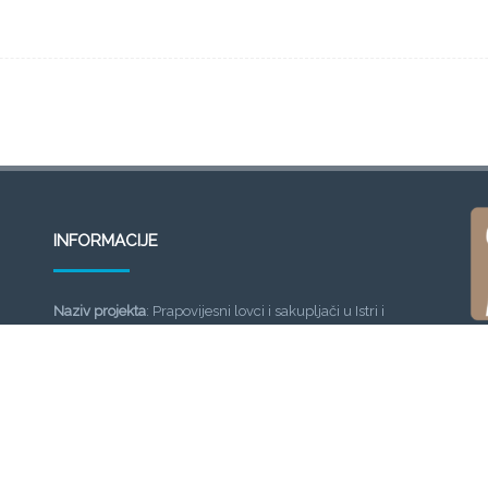
INFORMACIJE
Naziv projekta
: Prapovijesni lovci i sakupljači u Istri i
obližnjim regijama: obrasci života tijekom kasnog
pleistocena (PREHISTRIA)
Voditelj projekta
: dr. sc. Ivor Janković
Ustanova na kojoj se projekt provodi
: Institut za
antropologiju
Razdoblje provedbe projekta
: 15. 02. 2020. – 14. 02. 2024.
Ustanova koja financira projekt
: Hrvatska zaklada za