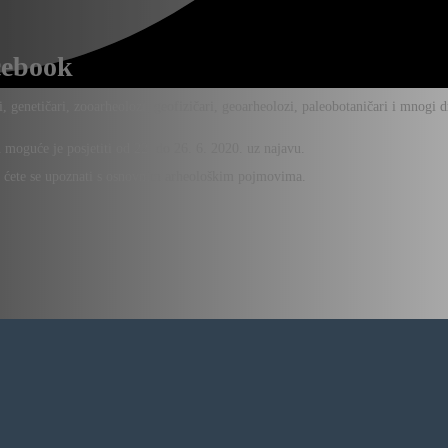
cebook
i, genetičari, zooarheolozi, geofizičari, geoarheolozi, paleobotaničari i mnogi dr
moguće je posjetiti od 22. do 26. 6. 2020. uz najavu.
 ćete se upoznati s osnovnim arheološkim pojmovima.