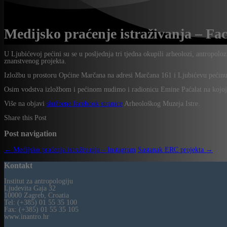
Medijsko praćenje istraživanja – Fa
U Ljubićevoj pećini su se u posljednja tri tjedna okupili arheolozi, antropoloz
znanstvenog projekta.
Izložbu u prostoru Općine Marčana na adresi Marčana 161 i Ljubićevu pećinu 
Osim vodstva izložbom i pećinom nudimo i radionicu Emine Paćalat na kojoj
Više na objavi
službene facebook stranice
Arheološkog Muzeja Istre.
Share this Post
Post navigation
←
Medijsko praćenja istraživanja – Instagram
Sastanak ERC projekta
→
Kontakt
Institut za antropologiju
Ljudevita Gaja 32
10000 Zagreb, Croatia
Tel: (+385) 01 55 35 100
Fax: (+385) 01 55 35 105
www.inantro.hr