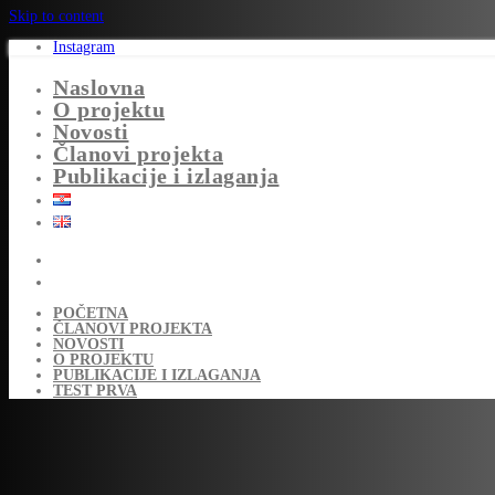
Skip to content
Instagram
Naslovna
O projektu
Novosti
Članovi projekta
Publikacije i izlaganja
POČETNA
ČLANOVI PROJEKTA
NOVOSTI
O PROJEKTU
PUBLIKACIJE I IZLAGANJA
TEST PRVA