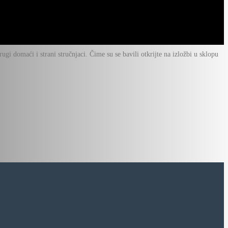
ugi domaći i strani stručnjaci. Čime su se bavili otkrijte na izložbi u sklopu